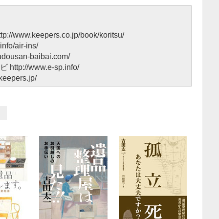
ttp://www.keepers.co.jp/book/koritsu/
nfo/air-ins/
/fudousan-baibai.com/
ナビ
http://www.e-sp.info/
keepers.jp/