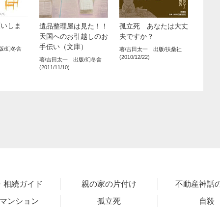
願いしま
遺品整理屋は見た！！
孤立死 あなたは大丈
天国へのお引越しのお
夫ですか？
手伝い（文庫）
版/幻冬舎
著/吉田太一 出版/扶桑社
(2010/12/22)
著/吉田太一 出版/幻冬舎
(2011/11/10)
・相続ガイド
親の家の片付け
不動産神話
マンション
孤立死
自殺