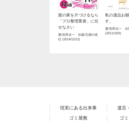
親の家を片づけるなら
私の遺品お
「プロ整理業者」に任
す。
せなさい
著/吉田太一 出
(2011/10/5)
著/吉田太一 出版/主婦の友
社 (2014/12/12)
現実にある出来事
遺言
ゴミ屋敷
ゴミ