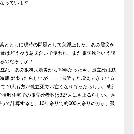
なっています。
葉とともに現時の問題として急浮上した。あの震災か
言葉はどうゆう意味合いで使われ、また孤立死という問
るのだろうか？
孤立死 あの阪神大震災から10年たった今、孤立死は減
時期は減ったらしいが、ここ最近また増えてきている
けで70人も方が孤立死でお亡くなりなったらしい。統計
度まで復興住宅での孤立死者数は327人にも上るらしい。さ
遡って計算すると、10年余りで約600人余りの方が、孤